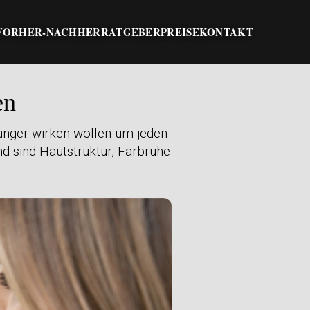
VORHER-NACHHER
RATGEBER
PREISE
KONTAKT
en
 jünger wirken wollen um jeden
nd sind Hautstruktur, Farbruhe