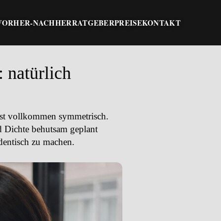
VORHER-NACHHER
RATGEBER
PREISE
KONTAKT
 natürlich
ist vollkommen symmetrisch.
 Dichte behutsam geplant
identisch zu machen.