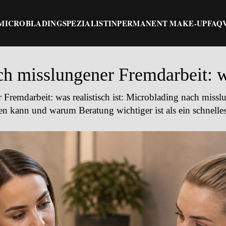
MICROBLADING
SPEZIALISTIN
PERMANENT MAKE-UP
FAQ
h misslungener Fremdarbeit: was
remdarbeit: was realistisch ist
: Microblading nach missl
rden kann und warum Beratung wichtiger ist als ein schnelle