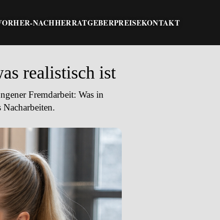
VORHER-NACHHER
RATGEBER
PREISE
KONTAKT
 realistisch ist
ungener Fremdarbeit: Was in
s Nacharbeiten.