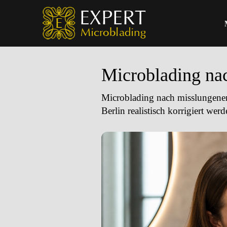
Microblading nac
Microblading nach misslungener F
Berlin realistisch korrigiert we