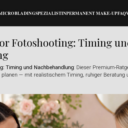
MICROBLADING
SPEZIALISTIN
PERMANENT MAKE-UP
FAQ
or Fotoshooting: Timing u
ng
ng: Timing und Nachbehandlung
: Dieser Premium-Ratgeb
u planen — mit realistischem Timing, ruhiger Beratung