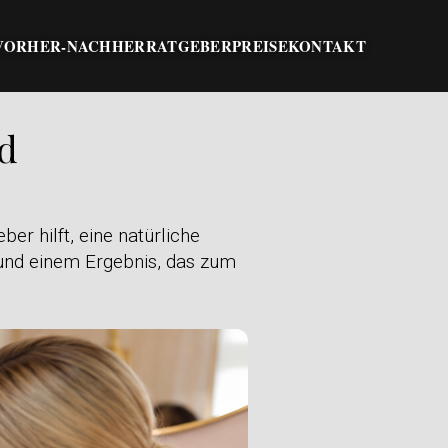
VORHER-NACHHER
RATGEBER
PREISE
KONTAKT
nd
er hilft, eine natürliche
 und einem Ergebnis, das zum