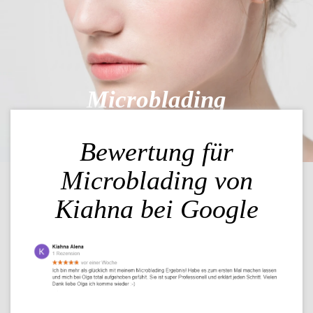
Microblading
SENSATIONELLE ART
Bewertung für
DES PERMANENT
MAKE-UPS FÜR
Microblading von
AUGENBRAUEN!
Kiahna bei Google