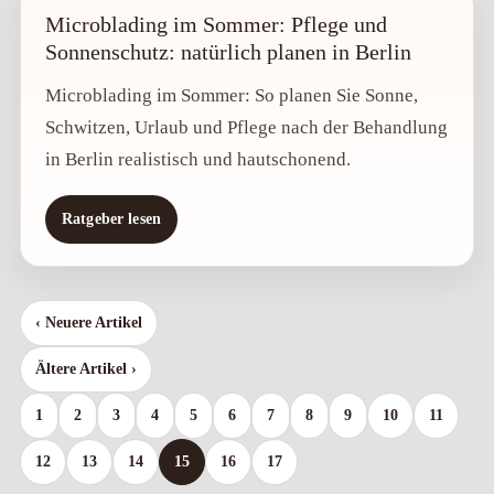
Microblading im Sommer: Pflege und
Sonnenschutz: natürlich planen in Berlin
Microblading im Sommer: So planen Sie Sonne,
Schwitzen, Urlaub und Pflege nach der Behandlung
in Berlin realistisch und hautschonend.
Ratgeber lesen
‹ Neuere Artikel
Ältere Artikel ›
1
2
3
4
5
6
7
8
9
10
11
12
13
14
15
16
17