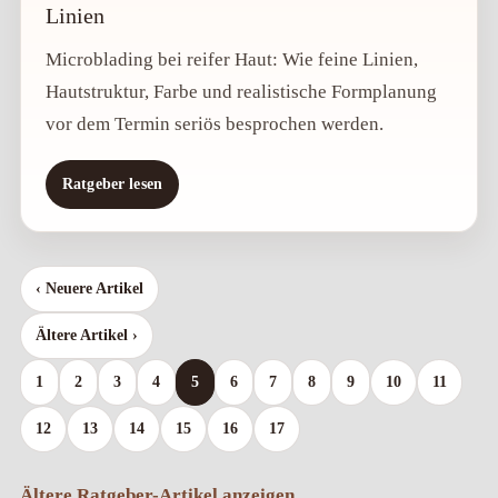
Linien
Microblading bei reifer Haut: Wie feine Linien,
Hautstruktur, Farbe und realistische Formplanung
vor dem Termin seriös besprochen werden.
Ratgeber lesen
‹ Neuere Artikel
Ältere Artikel ›
1
2
3
4
5
6
7
8
9
10
11
12
13
14
15
16
17
Ältere Ratgeber-Artikel anzeigen